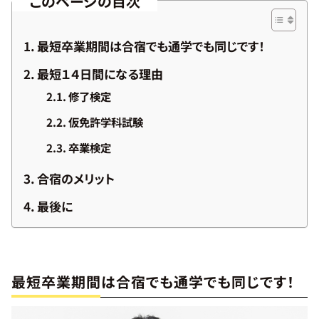
このページの目次
各
種
最短卒業期間は合宿でも通学でも同じです！
講
最短１４日間になる理由
習
修了検定
ア
仮免許学科試験
ク
セ
卒業検定
ス
合宿のメリット
採
最後に
用
情
報
最短卒業期間は合宿でも通学でも同じです！
お
知
ら