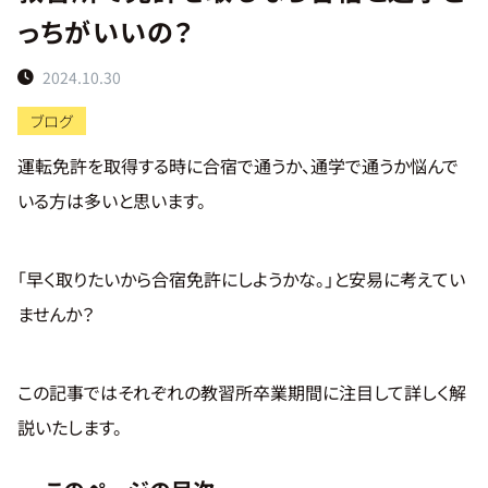
案
っちがいいの？
内
2024.10.30
ス
タ
ブログ
ッ
フ
運転免許を取得する時に合宿で通うか、通学で通うか悩んで
紹
いる方は多いと思います。
介
教
「早く取りたいから合宿免許にしようかな。」と安易に考えてい
習
ませんか？
プ
ラ
ン・
この記事ではそれぞれの教習所卒業期間に注目して詳しく解
料
金・
説いたします。
割
引