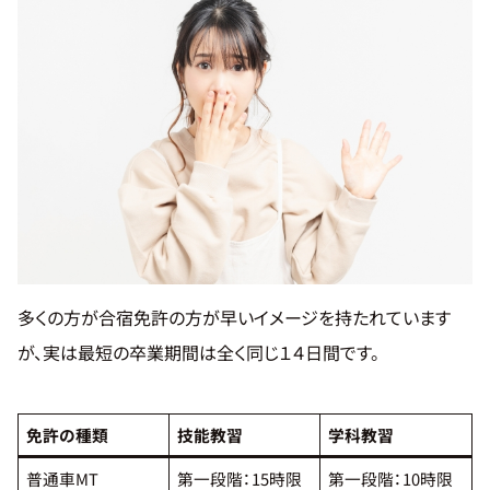
せ
コ
ラ
ム
一
覧
会
社
概
要
多くの方が合宿免許の方が早いイメージを持たれています
が、実は最短の卒業期間は全く同じ１４日間です。
施
設
紹
免許の種類
技能教習
学科教習
介
普通車MT
第一段階：15時限
第一段階：10時限