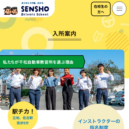
コ
在校生の
ン
メ
方へ
テ
ニ
ン
ュ
Webからのお申し込みで 5,000円割引中！
ツ
ー
入所案内
Web入所予約
へ
ス
キ
088-632-0472
資料請求・お問い合わせ
ッ
私たちが
千松自動車教習所
を
選ぶ理由
プ
す
る
ホ
ー
ム
入
所