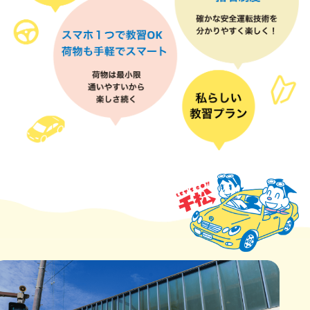
案
内
ス
タ
ッ
フ
紹
介
教
習
プ
ラ
ン・
料
金・
割
引