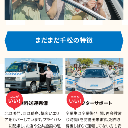
まだまだ千松の特徴
ココが
ココが
いい！
いい！
無料送迎完備
アフターサポート
北は鳴門、西は鴨島、幅広いエリ
卒業生は卒業後4年間、再会教習
アをカバーしています。プライバシ
（2時間）を受講出来ます。免許取
ーに配慮し、お店や公共施設の駐
得後しばらく運転してない方も安