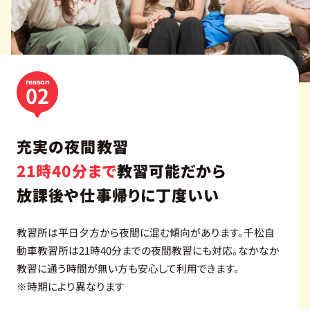
プ
ラ
イ
バ
シ
ー
reason
02
ポ
リ
シ
ー
充実の夜間教習
21時40分まで
教習可能だから
放課後や仕事帰りに丁度いい
教習所は平日夕方から夜間に混む傾向があります。千松自
動車教習所は21時40分までの夜間教習にも対応。なかなか
教習に通う時間が無い方も安心して利用できます。
※時期により異なります