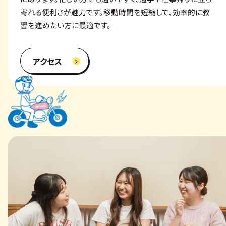
せ
寄れる便利さが魅力です。移動時間を短縮して、効率的に教
習を進めたい方に最適です。
コ
ラ
アクセス
ム
一
覧
会
社
概
要
施
設
紹
介