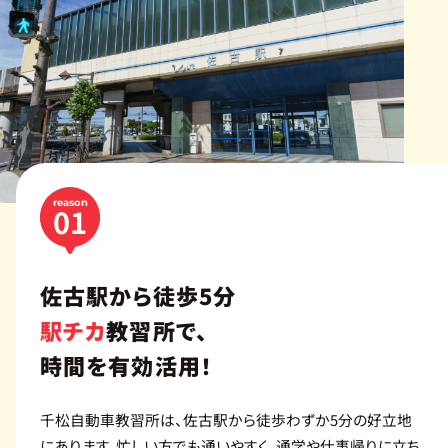
各
種
講
習
ア
ク
セ
reason
01
ス
採
佐古駅から徒歩5分
用
駅チカ
教習所で、
情
報
時間を有効活用！
お
千松自動車教習所は、佐古駅から徒歩わずか5分の好立地
知
にあります。忙しい方でも通いやすく、通学や仕事帰りに立ち
ら